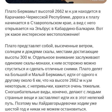
Плато Бермамыт высотой 2662 м н.у.м находится в
Карачаево-Черкесской Республике, дорога к плату
начинается в Ставропольском крае, а вид с него
открывается на Эльбрус в Кабардино-Балкарии. Вот
уж какое инстересное местоположение!
Плато представлет собой, высеченные ветром,
солнцем и дождями скалы, местами достигающие
высоты 300 м. Отдельноое внимание заслуживают
одинокие скалы-монахи, к ним осторожно можно
спуститься и сделать отличные снимки. Плато делят
на Большой и Малый Бермамыт, идти от одного к
другому около 6 км, что на высоте 2662 м н.у.м
некоторым, с непривычки, кажется очень тяжелым.
Сногшибательные виды, конечно, делают с людьми
странные вещи и заставляют идти их в этот нелегкий
путь. Поэтому мы #айдавгорыдевочки ходим уже
шестой год и никак не можем остановиться.