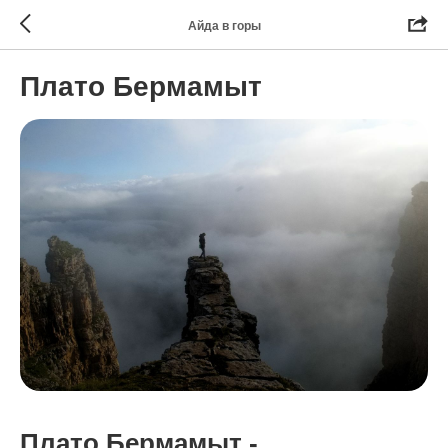
Айда в горы
Плато Бермамыт
Плато Бермамыт -